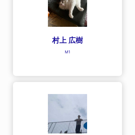
村上 広樹
M1