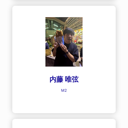
内藤 唯弦
M2