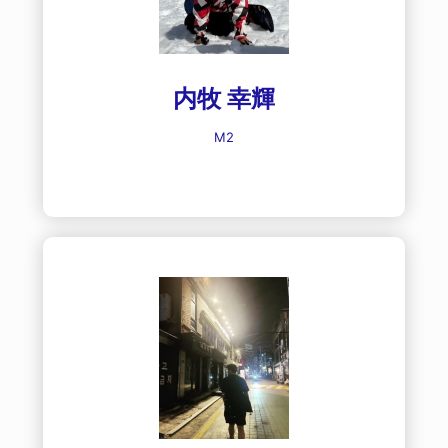
内牧 幸輝
M2