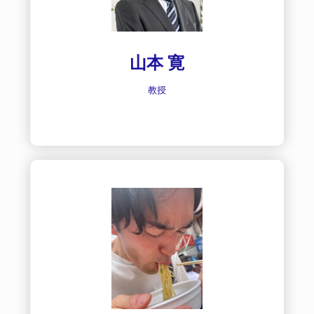
山本 寛
教授