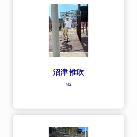
沼津 惟吹
M2