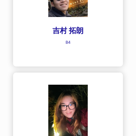
吉村 拓朗
B4