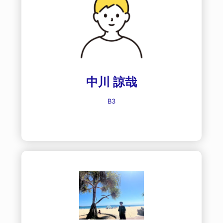
中川 諒哉
B3