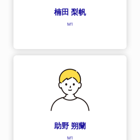
楠田 梨帆
M1
助野 朔蘭
M1